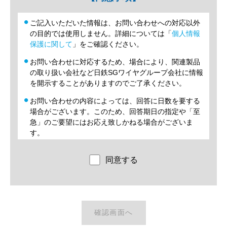
ご記入いただいた情報は、お問い合わせへの対応以外
の目的では使用しません。詳細については「
個人情報
保護に関して
」をご確認ください。
お問い合わせに対応するため、場合により、関連製品
の取り扱い会社など日鉄SGワイヤグループ会社に情報
を開示することがありますのでご了承ください。
お問い合わせの内容によっては、回答に日数を要する
場合がございます。このため、回答期日の指定や「至
急」のご要望にはお応え致しかねる場合がございま
す。
お名前、住所、電話番号などお問い合わせの際の必須
同意する
の記載項目に不備がある場合、ご回答できかねますの
で、正確な記載をお願いいたします。
誹謗中傷、アンケート・各種調査への回答や寄付など
のご依頼、当社グループ事業と直接関係のない内容に
関するお問い合わせ等については、回答や担当部署・
グループ会社へのメール転送を致しません。